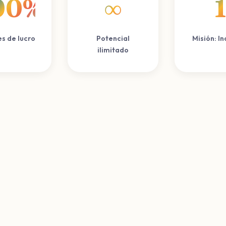
00%
∞
1
es de lucro
Potencial
Misión: In
ilimitado